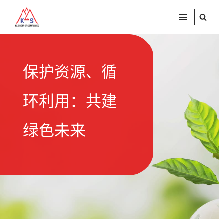
跳
至
正
保护资源、循
文
环利用：共建
绿色未来