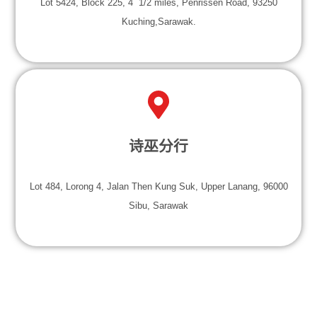
Lot 5424, Block 225, 4 1/2 miles, Penrissen Road, 93250
Kuching,Sarawak.
诗巫分行
Lot 484, Lorong 4, Jalan Then Kung Suk, Upper Lanang, 96000
Sibu, Sarawak