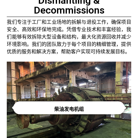
Dismantling &
更
、
Decommissions
多
空
铁
我们专注于工厂和工业场地的拆解与退役工作，确保项目
桶
安全、高效和环保地完成。凭借专业技术和丰富经验，我
及
们能够有效拆除大型设备和结构，最大化资源回收并减少
环境影响。我们的团队致力于每个项目的精细管理，提供
其
优质的服务和解决方案，帮助客户实现可持续发展目标。
他
金
属
材
。
柴油发电机组
了