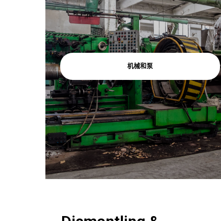
旧
种
许
轨
类
可，
、
型
可
废
废
、
的
回
我们回收各种类型的二手机械、机械泵、电泵、冷却塔和压缩机。
纸
旧
废
和
电
青
纸
收
金
机械和泵
饮
池
属
料
回
、
张
和
罐
收
了解更多
黄
和
存
、
纸
储
、
板。
废
合
旧
、
电
了
不
池。
解
锈
更
、
多
了
电
解
、