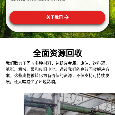
废
金
关于我们
，
包
括
废
、
全面资源回收
废
旧
我们致力于回收多种材料，包括废金属、废油、饮料罐、
汽
我
纸张、机械、泵和废旧电池。通过我们的高效回收解决方
、
们
案，这些废物被转化为有价值的资源，不仅支持可持续发
铸
持
展，还大幅减少了环境影响。
、
我
有
高
们
环
碳
回
境
、
收
部
废
各
的