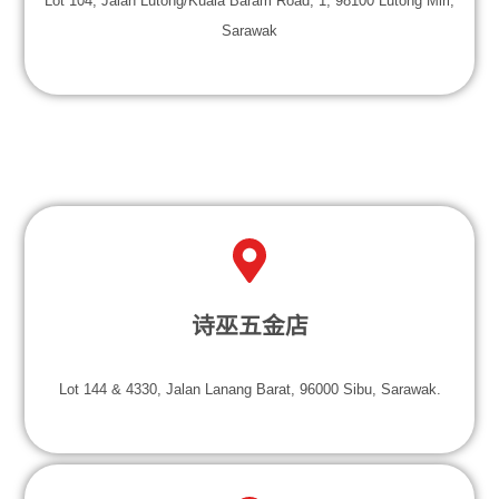
Lot 104, Jalan Lutong/Kuala Baram Road, 1, 98100 Lutong Miri,
Sarawak
诗巫五金店
Lot 144 & 4330, Jalan Lanang Barat, 96000 Sibu, Sarawak.